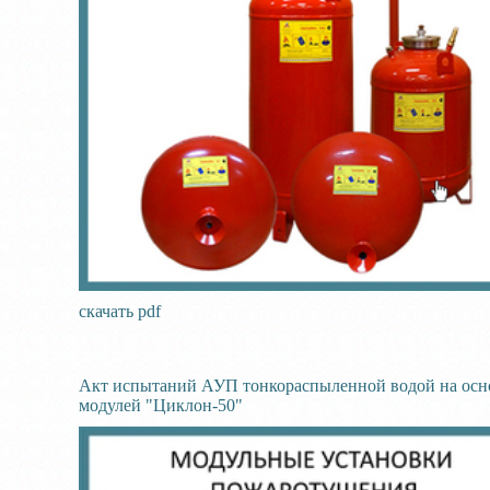
скачать pdf
Акт испытаний АУП тонкораспыленной водой на осн
модулей "Циклон-50"