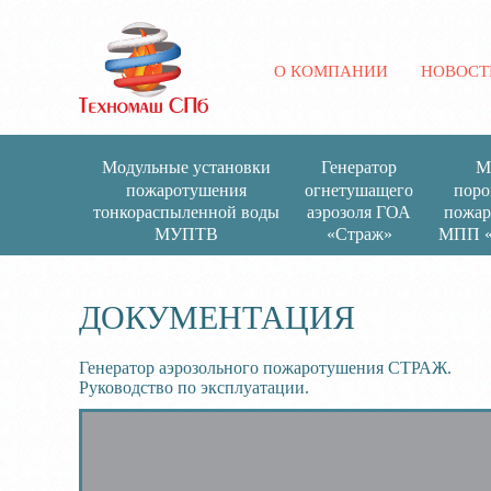
О КОМПАНИИ
НОВОСТ
Модульные установки
Генератор
М
пожаротушения
огнетушащего
поро
тонкораспыленной воды
аэрозоля ГОА
пожар
МУПТВ
«Страж»
МПП «
ДОКУМЕНТАЦИЯ
Генератор аэрозольного пожаротушения СТРАЖ.
Руководство по эксплуатации.